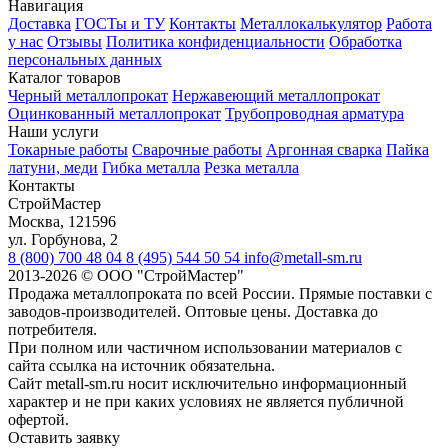
Навигация
Доставка
ГОСТы и ТУ
Контакты
Металлокалькулятор
Работа
у нас
Отзывы
Политика конфиденциальности
Обработка
персональных данных
Каталог товаров
Черный металлопрокат
Нержавеющий металлопрокат
Оцинкованный металлопрокат
Трубопроводная арматура
Наши услуги
Токарные работы
Сварочные работы
Аргонная сварка
Пайка
латуни, меди
Гибка металла
Резка металла
Контакты
СтройМастер
Москва
,
121596
ул. Горбунова, 2
8 (800) 700 48 04
8 (495) 544 50 54
info@metall-sm.ru
2013-2026
©
ООО "СтройМастер"
Продажа металлопроката по всей России. Прямые поставки с
заводов-производителей. Оптовые цены. Доставка до
потребителя.
При полном или частичном использовании материалов с
сайта ссылка на источник обязательна.
Сайт metall-sm.ru носит исключительно информационный
характер и не при каких условиях не является публичной
офертой.
Оставить заявку