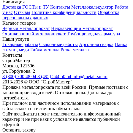
Навигация
Доставка
ГОСТы и ТУ
Контакты
Металлокалькулятор
Работа
у нас
Отзывы
Политика конфиденциальности
Обработка
персональных данных
Каталог товаров
Черный металлопрокат
Нержавеющий металлопрокат
Оцинкованный металлопрокат
Трубопроводная арматура
Наши услуги
Токарные работы
Сварочные работы
Аргонная сварка
Пайка
латуни, меди
Гибка металла
Резка металла
Контакты
СтройМастер
Москва
,
121596
ул. Горбунова, 2
8 (800) 700 48 04
8 (495) 544 50 54
info@metall-sm.ru
2013-2026
©
ООО "СтройМастер"
Продажа металлопроката по всей России. Прямые поставки с
заводов-производителей. Оптовые цены. Доставка до
потребителя.
При полном или частичном использовании материалов с
сайта ссылка на источник обязательна.
Сайт metall-sm.ru носит исключительно информационный
характер и не при каких условиях не является публичной
офертой.
Оставить заявку