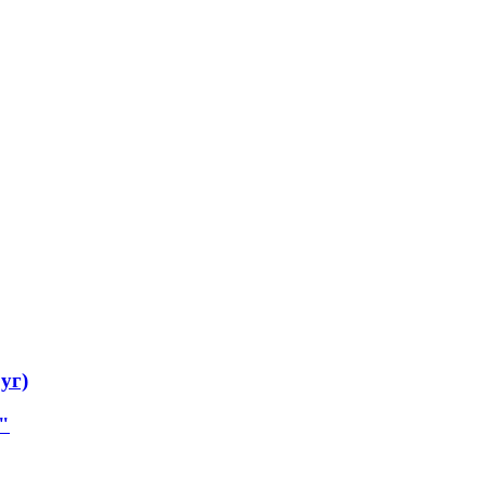
уг)
"