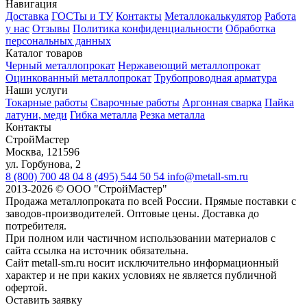
Навигация
Доставка
ГОСТы и ТУ
Контакты
Металлокалькулятор
Работа
у нас
Отзывы
Политика конфиденциальности
Обработка
персональных данных
Каталог товаров
Черный металлопрокат
Нержавеющий металлопрокат
Оцинкованный металлопрокат
Трубопроводная арматура
Наши услуги
Токарные работы
Сварочные работы
Аргонная сварка
Пайка
латуни, меди
Гибка металла
Резка металла
Контакты
СтройМастер
Москва
,
121596
ул. Горбунова, 2
8 (800) 700 48 04
8 (495) 544 50 54
info@metall-sm.ru
2013-2026
©
ООО "СтройМастер"
Продажа металлопроката по всей России. Прямые поставки с
заводов-производителей. Оптовые цены. Доставка до
потребителя.
При полном или частичном использовании материалов с
сайта ссылка на источник обязательна.
Сайт metall-sm.ru носит исключительно информационный
характер и не при каких условиях не является публичной
офертой.
Оставить заявку