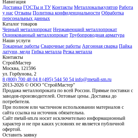
Навигация
Доставка
ГОСТы и ТУ
Контакты
Металлокалькулятор
Работа
у нас
Отзывы
Политика конфиденциальности
Обработка
персональных данных
Каталог товаров
Черный металлопрокат
Нержавеющий металлопрокат
Оцинкованный металлопрокат
Трубопроводная арматура
Наши услуги
Токарные работы
Сварочные работы
Аргонная сварка
Пайка
латуни, меди
Гибка металла
Резка металла
Контакты
СтройМастер
Москва
,
121596
ул. Горбунова, 2
8 (800) 700 48 04
8 (495) 544 50 54
info@metall-sm.ru
2013-2026
©
ООО "СтройМастер"
Продажа металлопроката по всей России. Прямые поставки с
заводов-производителей. Оптовые цены. Доставка до
потребителя.
При полном или частичном использовании материалов с
сайта ссылка на источник обязательна.
Сайт metall-sm.ru носит исключительно информационный
характер и не при каких условиях не является публичной
офертой.
Оставить заявку