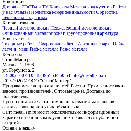
Навигация
Доставка
ГОСТы и ТУ
Контакты
Металлокалькулятор
Работа
у нас
Отзывы
Политика конфиденциальности
Обработка
персональных данных
Каталог товаров
Черный металлопрокат
Нержавеющий металлопрокат
Оцинкованный металлопрокат
Трубопроводная арматура
Наши услуги
Токарные работы
Сварочные работы
Аргонная сварка
Пайка
латуни, меди
Гибка металла
Резка металла
Контакты
СтройМастер
Москва
,
121596
ул. Горбунова, 2
8 (800) 700 48 04
8 (495) 544 50 54
info@metall-sm.ru
2013-2026
©
ООО "СтройМастер"
Продажа металлопроката по всей России. Прямые поставки с
заводов-производителей. Оптовые цены. Доставка до
потребителя.
При полном или частичном использовании материалов с
сайта ссылка на источник обязательна.
Сайт metall-sm.ru носит исключительно информационный
характер и не при каких условиях не является публичной
офертой.
Оставить заявку