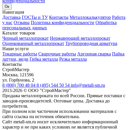
конфиденциальности
Ок
Навигация
Доставка
ГОСТы и ТУ
Контакты
Металлокалькулятор
Работа
у нас
Отзывы
Политика конфиденциальности
Обработка
персональных данных
Каталог товаров
Черный металлопрокат
Нержавеющий металлопрокат
Оцинкованный металлопрокат
Трубопроводная арматура
Наши услуги
Токарные работы
Сварочные работы
Аргонная сварка
Пайка
латуни, меди
Гибка металла
Резка металла
Контакты
СтройМастер
Москва
,
121596
ул. Горбунова, 2
8 (800) 700 48 04
8 (495) 544 50 54
info@metall-sm.ru
2013-2026
©
ООО "СтройМастер"
Продажа металлопроката по всей России. Прямые поставки с
заводов-производителей. Оптовые цены. Доставка до
потребителя.
При полном или частичном использовании материалов с
сайта ссылка на источник обязательна.
Сайт metall-sm.ru носит исключительно информационный
характер и не при каких условиях не является публичной