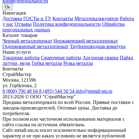
конфиденциальности
Ок
Навигация
Доставка
ГОСТы и ТУ
Контакты
Металлокалькулятор
Работа
у нас
Отзывы
Политика конфиденциальности
Обработка
персональных данных
Каталог товаров
Черный металлопрокат
Нержавеющий металлопрокат
Оцинкованный металлопрокат
Трубопроводная арматура
Наши услуги
Токарные работы
Сварочные работы
Аргонная сварка
Пайка
латуни, меди
Гибка металла
Резка металла
Контакты
СтройМастер
Москва
,
121596
ул. Горбунова, 2
8 (800) 700 48 04
8 (495) 544 50 54
info@metall-sm.ru
2013-2026
©
ООО "СтройМастер"
Продажа металлопроката по всей России. Прямые поставки с
заводов-производителей. Оптовые цены. Доставка до
потребителя.
При полном или частичном использовании материалов с
сайта ссылка на источник обязательна.
Сайт metall-sm.ru носит исключительно информационный
характер и не при каких условиях не является публичной