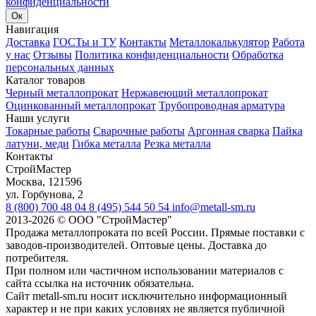
конфиденциальности
Ок
Навигация
Доставка
ГОСТы и ТУ
Контакты
Металлокалькулятор
Работа
у нас
Отзывы
Политика конфиденциальности
Обработка
персональных данных
Каталог товаров
Черный металлопрокат
Нержавеющий металлопрокат
Оцинкованный металлопрокат
Трубопроводная арматура
Наши услуги
Токарные работы
Сварочные работы
Аргонная сварка
Пайка
латуни, меди
Гибка металла
Резка металла
Контакты
СтройМастер
Москва
,
121596
ул. Горбунова, 2
8 (800) 700 48 04
8 (495) 544 50 54
info@metall-sm.ru
2013-2026
©
ООО "СтройМастер"
Продажа металлопроката по всей России. Прямые поставки с
заводов-производителей. Оптовые цены. Доставка до
потребителя.
При полном или частичном использовании материалов с
сайта ссылка на источник обязательна.
Сайт metall-sm.ru носит исключительно информационный
характер и не при каких условиях не является публичной