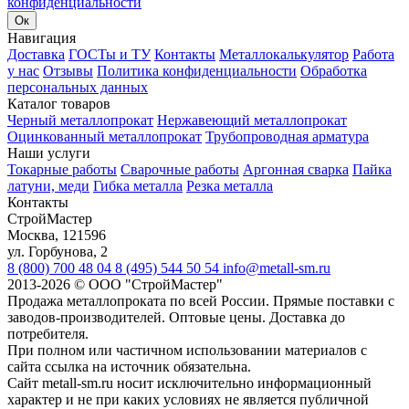
конфиденциальности
Ок
Навигация
Доставка
ГОСТы и ТУ
Контакты
Металлокалькулятор
Работа
у нас
Отзывы
Политика конфиденциальности
Обработка
персональных данных
Каталог товаров
Черный металлопрокат
Нержавеющий металлопрокат
Оцинкованный металлопрокат
Трубопроводная арматура
Наши услуги
Токарные работы
Сварочные работы
Аргонная сварка
Пайка
латуни, меди
Гибка металла
Резка металла
Контакты
СтройМастер
Москва
,
121596
ул. Горбунова, 2
8 (800) 700 48 04
8 (495) 544 50 54
info@metall-sm.ru
2013-2026
©
ООО "СтройМастер"
Продажа металлопроката по всей России. Прямые поставки с
заводов-производителей. Оптовые цены. Доставка до
потребителя.
При полном или частичном использовании материалов с
сайта ссылка на источник обязательна.
Сайт metall-sm.ru носит исключительно информационный
характер и не при каких условиях не является публичной