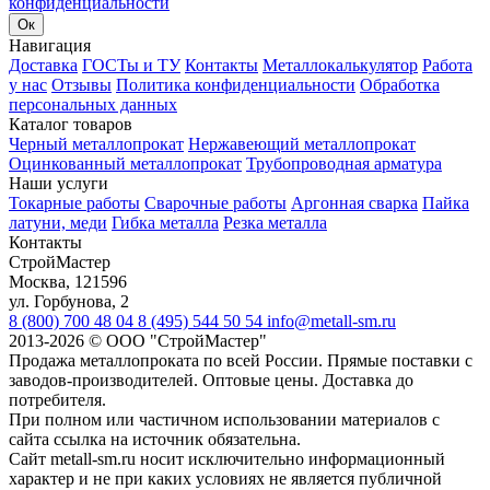
конфиденциальности
Ок
Навигация
Доставка
ГОСТы и ТУ
Контакты
Металлокалькулятор
Работа
у нас
Отзывы
Политика конфиденциальности
Обработка
персональных данных
Каталог товаров
Черный металлопрокат
Нержавеющий металлопрокат
Оцинкованный металлопрокат
Трубопроводная арматура
Наши услуги
Токарные работы
Сварочные работы
Аргонная сварка
Пайка
латуни, меди
Гибка металла
Резка металла
Контакты
СтройМастер
Москва
,
121596
ул. Горбунова, 2
8 (800) 700 48 04
8 (495) 544 50 54
info@metall-sm.ru
2013-2026
©
ООО "СтройМастер"
Продажа металлопроката по всей России. Прямые поставки с
заводов-производителей. Оптовые цены. Доставка до
потребителя.
При полном или частичном использовании материалов с
сайта ссылка на источник обязательна.
Сайт metall-sm.ru носит исключительно информационный
характер и не при каких условиях не является публичной