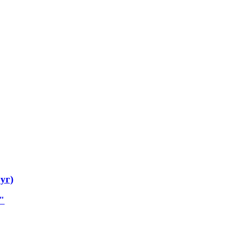
уг)
"