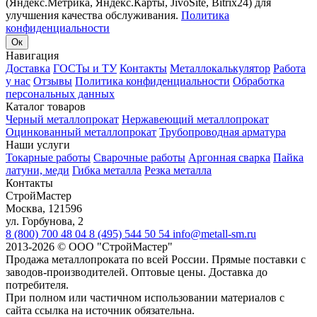
(Яндекс.Метрика, Яндекс.Карты, JivoSite, Bitrix24) для
улучшения качества обслуживания.
Политика
конфиденциальности
Ок
Навигация
Доставка
ГОСТы и ТУ
Контакты
Металлокалькулятор
Работа
у нас
Отзывы
Политика конфиденциальности
Обработка
персональных данных
Каталог товаров
Черный металлопрокат
Нержавеющий металлопрокат
Оцинкованный металлопрокат
Трубопроводная арматура
Наши услуги
Токарные работы
Сварочные работы
Аргонная сварка
Пайка
латуни, меди
Гибка металла
Резка металла
Контакты
СтройМастер
Москва
,
121596
ул. Горбунова, 2
8 (800) 700 48 04
8 (495) 544 50 54
info@metall-sm.ru
2013-2026
©
ООО "СтройМастер"
Продажа металлопроката по всей России. Прямые поставки с
заводов-производителей. Оптовые цены. Доставка до
потребителя.
При полном или частичном использовании материалов с
сайта ссылка на источник обязательна.