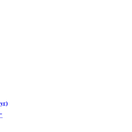
уг)
"