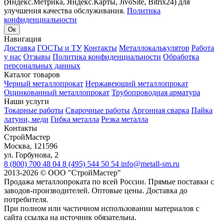
(Яндекс.Метрика, Яндекс.Карты, JivoSite, Bitrix24) для
улучшения качества обслуживания.
Политика
конфиденциальности
Ок
Навигация
Доставка
ГОСТы и ТУ
Контакты
Металлокалькулятор
Работа
у нас
Отзывы
Политика конфиденциальности
Обработка
персональных данных
Каталог товаров
Черный металлопрокат
Нержавеющий металлопрокат
Оцинкованный металлопрокат
Трубопроводная арматура
Наши услуги
Токарные работы
Сварочные работы
Аргонная сварка
Пайка
латуни, меди
Гибка металла
Резка металла
Контакты
СтройМастер
Москва
,
121596
ул. Горбунова, 2
8 (800) 700 48 04
8 (495) 544 50 54
info@metall-sm.ru
2013-2026
©
ООО "СтройМастер"
Продажа металлопроката по всей России. Прямые поставки с
заводов-производителей. Оптовые цены. Доставка до
потребителя.
При полном или частичном использовании материалов с
сайта ссылка на источник обязательна.