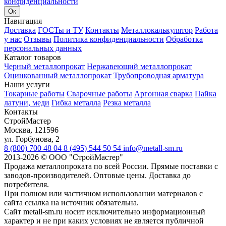
конфиденциальности
Ок
Навигация
Доставка
ГОСТы и ТУ
Контакты
Металлокалькулятор
Работа
у нас
Отзывы
Политика конфиденциальности
Обработка
персональных данных
Каталог товаров
Черный металлопрокат
Нержавеющий металлопрокат
Оцинкованный металлопрокат
Трубопроводная арматура
Наши услуги
Токарные работы
Сварочные работы
Аргонная сварка
Пайка
латуни, меди
Гибка металла
Резка металла
Контакты
СтройМастер
Москва
,
121596
ул. Горбунова, 2
8 (800) 700 48 04
8 (495) 544 50 54
info@metall-sm.ru
2013-2026
©
ООО "СтройМастер"
Продажа металлопроката по всей России. Прямые поставки с
заводов-производителей. Оптовые цены. Доставка до
потребителя.
При полном или частичном использовании материалов с
сайта ссылка на источник обязательна.
Сайт metall-sm.ru носит исключительно информационный
характер и не при каких условиях не является публичной