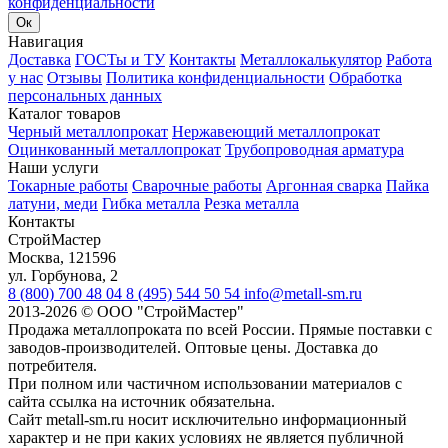
конфиденциальности
Ок
Навигация
Доставка
ГОСТы и ТУ
Контакты
Металлокалькулятор
Работа
у нас
Отзывы
Политика конфиденциальности
Обработка
персональных данных
Каталог товаров
Черный металлопрокат
Нержавеющий металлопрокат
Оцинкованный металлопрокат
Трубопроводная арматура
Наши услуги
Токарные работы
Сварочные работы
Аргонная сварка
Пайка
латуни, меди
Гибка металла
Резка металла
Контакты
СтройМастер
Москва
,
121596
ул. Горбунова, 2
8 (800) 700 48 04
8 (495) 544 50 54
info@metall-sm.ru
2013-2026
©
ООО "СтройМастер"
Продажа металлопроката по всей России. Прямые поставки с
заводов-производителей. Оптовые цены. Доставка до
потребителя.
При полном или частичном использовании материалов с
сайта ссылка на источник обязательна.
Сайт metall-sm.ru носит исключительно информационный
характер и не при каких условиях не является публичной