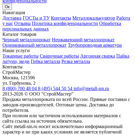
конфиденциальности
Ок
Навигация
Доставка
ГОСТы и ТУ
Контакты
Металлокалькулятор
Работа
у нас
Отзывы
Политика конфиденциальности
Обработка
персональных данных
Каталог товаров
Черный металлопрокат
Нержавеющий металлопрокат
Оцинкованный металлопрокат
Трубопроводная арматура
Наши услуги
Токарные работы
Сварочные работы
Аргонная сварка
Пайка
латуни, меди
Гибка металла
Резка металла
Контакты
СтройМастер
Москва
,
121596
ул. Горбунова, 2
8 (800) 700 48 04
8 (495) 544 50 54
info@metall-sm.ru
2013-2026
©
ООО "СтройМастер"
Продажа металлопроката по всей России. Прямые поставки с
заводов-производителей. Оптовые цены. Доставка до
потребителя.
При полном или частичном использовании материалов с
сайта ссылка на источник обязательна.
Сайт metall-sm.ru носит исключительно информационный
характер и не при каких условиях не является публичной