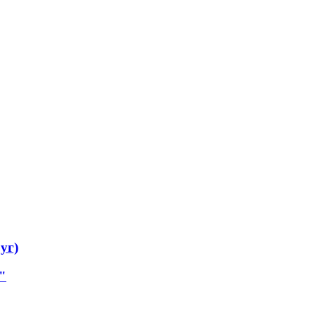
уг)
"