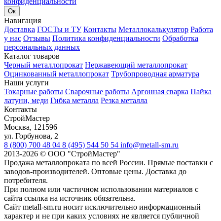
конфиденциальности
Ок
Навигация
Доставка
ГОСТы и ТУ
Контакты
Металлокалькулятор
Работа
у нас
Отзывы
Политика конфиденциальности
Обработка
персональных данных
Каталог товаров
Черный металлопрокат
Нержавеющий металлопрокат
Оцинкованный металлопрокат
Трубопроводная арматура
Наши услуги
Токарные работы
Сварочные работы
Аргонная сварка
Пайка
латуни, меди
Гибка металла
Резка металла
Контакты
СтройМастер
Москва
,
121596
ул. Горбунова, 2
8 (800) 700 48 04
8 (495) 544 50 54
info@metall-sm.ru
2013-2026
©
ООО "СтройМастер"
Продажа металлопроката по всей России. Прямые поставки с
заводов-производителей. Оптовые цены. Доставка до
потребителя.
При полном или частичном использовании материалов с
сайта ссылка на источник обязательна.
Сайт metall-sm.ru носит исключительно информационный
характер и не при каких условиях не является публичной