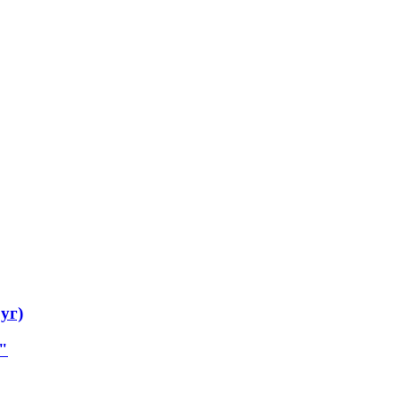
уг)
"