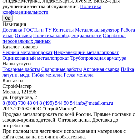
(Яндекс.Метрика, Яндекс.Карты, JivoSite, Bitrix24) для
улучшения качества обслуживания.
Политика
конфиденциальности
Ок
Навигация
Доставка
ГОСТы и ТУ
Контакты
Металлокалькулятор
Работа
у нас
Отзывы
Политика конфиденциальности
Обработка
персональных данных
Каталог товаров
Черный металлопрокат
Нержавеющий металлопрокат
Оцинкованный металлопрокат
Трубопроводная арматура
Наши услуги
Токарные работы
Сварочные работы
Аргонная сварка
Пайка
латуни, меди
Гибка металла
Резка металла
Контакты
СтройМастер
Москва
,
121596
ул. Горбунова, 2
8 (800) 700 48 04
8 (495) 544 50 54
info@metall-sm.ru
2013-2026
©
ООО "СтройМастер"
Продажа металлопроката по всей России. Прямые поставки с
заводов-производителей. Оптовые цены. Доставка до
потребителя.
При полном или частичном использовании материалов с
сайта ссылка на источник обязательна.