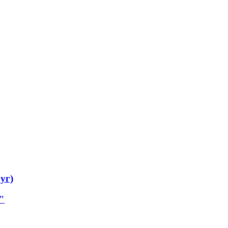
уг)
"