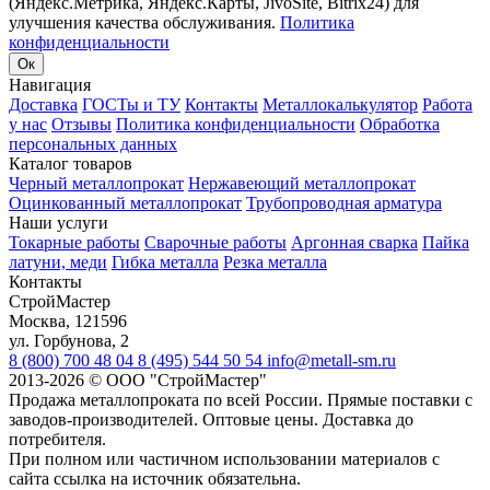
(Яндекс.Метрика, Яндекс.Карты, JivoSite, Bitrix24) для
улучшения качества обслуживания.
Политика
конфиденциальности
Ок
Навигация
Доставка
ГОСТы и ТУ
Контакты
Металлокалькулятор
Работа
у нас
Отзывы
Политика конфиденциальности
Обработка
персональных данных
Каталог товаров
Черный металлопрокат
Нержавеющий металлопрокат
Оцинкованный металлопрокат
Трубопроводная арматура
Наши услуги
Токарные работы
Сварочные работы
Аргонная сварка
Пайка
латуни, меди
Гибка металла
Резка металла
Контакты
СтройМастер
Москва
,
121596
ул. Горбунова, 2
8 (800) 700 48 04
8 (495) 544 50 54
info@metall-sm.ru
2013-2026
©
ООО "СтройМастер"
Продажа металлопроката по всей России. Прямые поставки с
заводов-производителей. Оптовые цены. Доставка до
потребителя.
При полном или частичном использовании материалов с
сайта ссылка на источник обязательна.