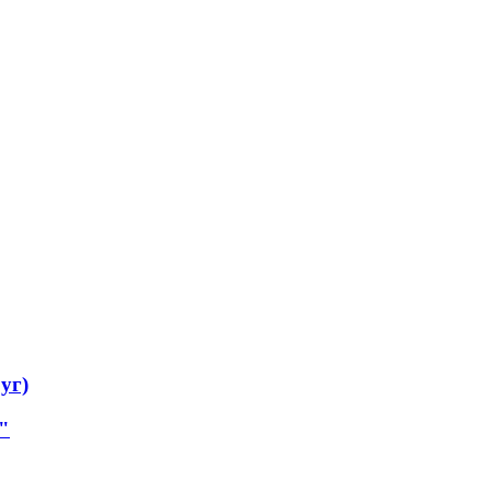
уг)
"