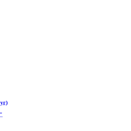
уг)
"