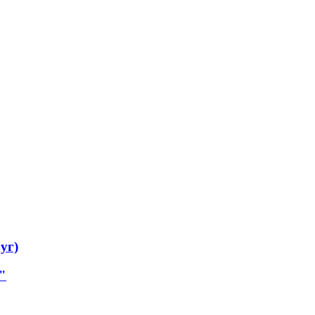
уг)
"