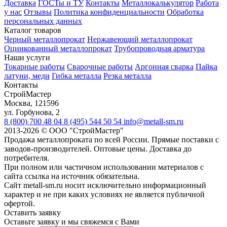
Доставка
ГОСТы и ТУ
Контакты
Металлокалькулятор
Работа
у нас
Отзывы
Политика конфиденциальности
Обработка
персональных данных
Каталог товаров
Черный металлопрокат
Нержавеющий металлопрокат
Оцинкованный металлопрокат
Трубопроводная арматура
Наши услуги
Токарные работы
Сварочные работы
Аргонная сварка
Пайка
латуни, меди
Гибка металла
Резка металла
Контакты
СтройМастер
Москва
,
121596
ул. Горбунова, 2
8 (800) 700 48 04
8 (495) 544 50 54
info@metall-sm.ru
2013-2026
©
ООО "СтройМастер"
Продажа металлопроката по всей России. Прямые поставки с
заводов-производителей. Оптовые цены. Доставка до
потребителя.
При полном или частичном использовании материалов с
сайта ссылка на источник обязательна.
Сайт metall-sm.ru носит исключительно информационный
характер и не при каких условиях не является публичной
офертой.
Оставить заявку
Оставьте заявку и мы свяжемся с Вами