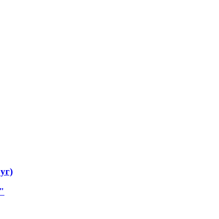
уг)
"