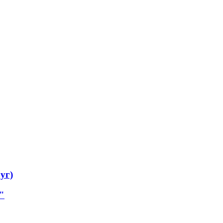
уг)
"