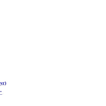
уг)
"