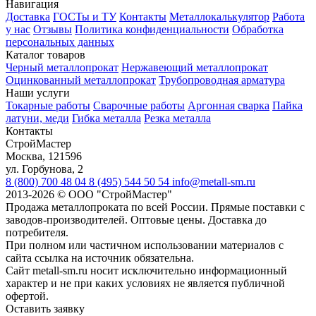
Навигация
Доставка
ГОСТы и ТУ
Контакты
Металлокалькулятор
Работа
у нас
Отзывы
Политика конфиденциальности
Обработка
персональных данных
Каталог товаров
Черный металлопрокат
Нержавеющий металлопрокат
Оцинкованный металлопрокат
Трубопроводная арматура
Наши услуги
Токарные работы
Сварочные работы
Аргонная сварка
Пайка
латуни, меди
Гибка металла
Резка металла
Контакты
СтройМастер
Москва
,
121596
ул. Горбунова, 2
8 (800) 700 48 04
8 (495) 544 50 54
info@metall-sm.ru
2013-2026
©
ООО "СтройМастер"
Продажа металлопроката по всей России. Прямые поставки с
заводов-производителей. Оптовые цены. Доставка до
потребителя.
При полном или частичном использовании материалов с
сайта ссылка на источник обязательна.
Сайт metall-sm.ru носит исключительно информационный
характер и не при каких условиях не является публичной
офертой.
Оставить заявку