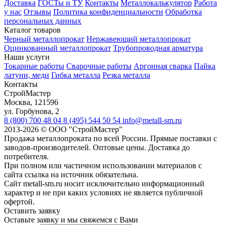
Доставка
ГОСТы и ТУ
Контакты
Металлокалькулятор
Работа
у нас
Отзывы
Политика конфиденциальности
Обработка
персональных данных
Каталог товаров
Черный металлопрокат
Нержавеющий металлопрокат
Оцинкованный металлопрокат
Трубопроводная арматура
Наши услуги
Токарные работы
Сварочные работы
Аргонная сварка
Пайка
латуни, меди
Гибка металла
Резка металла
Контакты
СтройМастер
Москва
,
121596
ул. Горбунова, 2
8 (800) 700 48 04
8 (495) 544 50 54
info@metall-sm.ru
2013-2026
©
ООО "СтройМастер"
Продажа металлопроката по всей России. Прямые поставки с
заводов-производителей. Оптовые цены. Доставка до
потребителя.
При полном или частичном использовании материалов с
сайта ссылка на источник обязательна.
Сайт metall-sm.ru носит исключительно информационный
характер и не при каких условиях не является публичной
офертой.
Оставить заявку
Оставьте заявку и мы свяжемся с Вами