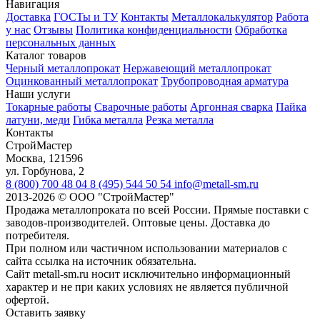
Навигация
Доставка
ГОСТы и ТУ
Контакты
Металлокалькулятор
Работа
у нас
Отзывы
Политика конфиденциальности
Обработка
персональных данных
Каталог товаров
Черный металлопрокат
Нержавеющий металлопрокат
Оцинкованный металлопрокат
Трубопроводная арматура
Наши услуги
Токарные работы
Сварочные работы
Аргонная сварка
Пайка
латуни, меди
Гибка металла
Резка металла
Контакты
СтройМастер
Москва
,
121596
ул. Горбунова, 2
8 (800) 700 48 04
8 (495) 544 50 54
info@metall-sm.ru
2013-2026
©
ООО "СтройМастер"
Продажа металлопроката по всей России. Прямые поставки с
заводов-производителей. Оптовые цены. Доставка до
потребителя.
При полном или частичном использовании материалов с
сайта ссылка на источник обязательна.
Сайт metall-sm.ru носит исключительно информационный
характер и не при каких условиях не является публичной
офертой.
Оставить заявку