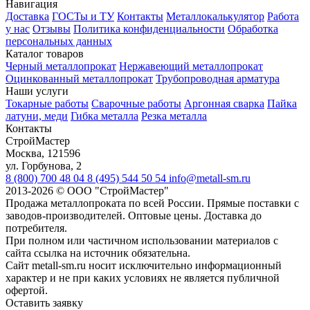
Навигация
Доставка
ГОСТы и ТУ
Контакты
Металлокалькулятор
Работа
у нас
Отзывы
Политика конфиденциальности
Обработка
персональных данных
Каталог товаров
Черный металлопрокат
Нержавеющий металлопрокат
Оцинкованный металлопрокат
Трубопроводная арматура
Наши услуги
Токарные работы
Сварочные работы
Аргонная сварка
Пайка
латуни, меди
Гибка металла
Резка металла
Контакты
СтройМастер
Москва
,
121596
ул. Горбунова, 2
8 (800) 700 48 04
8 (495) 544 50 54
info@metall-sm.ru
2013-2026
©
ООО "СтройМастер"
Продажа металлопроката по всей России. Прямые поставки с
заводов-производителей. Оптовые цены. Доставка до
потребителя.
При полном или частичном использовании материалов с
сайта ссылка на источник обязательна.
Сайт metall-sm.ru носит исключительно информационный
характер и не при каких условиях не является публичной
офертой.
Оставить заявку