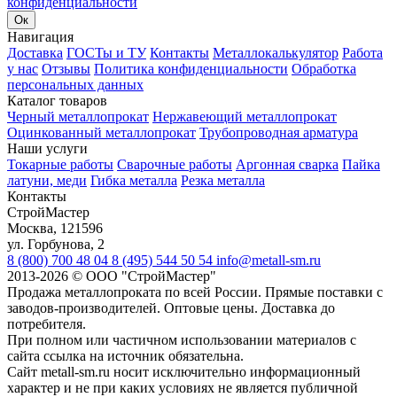
конфиденциальности
Ок
Навигация
Доставка
ГОСТы и ТУ
Контакты
Металлокалькулятор
Работа
у нас
Отзывы
Политика конфиденциальности
Обработка
персональных данных
Каталог товаров
Черный металлопрокат
Нержавеющий металлопрокат
Оцинкованный металлопрокат
Трубопроводная арматура
Наши услуги
Токарные работы
Сварочные работы
Аргонная сварка
Пайка
латуни, меди
Гибка металла
Резка металла
Контакты
СтройМастер
Москва
,
121596
ул. Горбунова, 2
8 (800) 700 48 04
8 (495) 544 50 54
info@metall-sm.ru
2013-2026
©
ООО "СтройМастер"
Продажа металлопроката по всей России. Прямые поставки с
заводов-производителей. Оптовые цены. Доставка до
потребителя.
При полном или частичном использовании материалов с
сайта ссылка на источник обязательна.
Сайт metall-sm.ru носит исключительно информационный
характер и не при каких условиях не является публичной