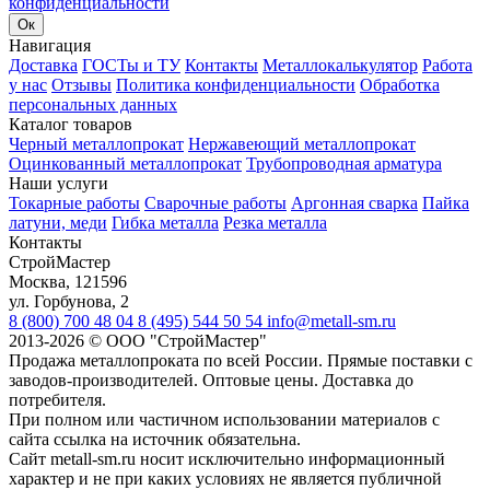
конфиденциальности
Ок
Навигация
Доставка
ГОСТы и ТУ
Контакты
Металлокалькулятор
Работа
у нас
Отзывы
Политика конфиденциальности
Обработка
персональных данных
Каталог товаров
Черный металлопрокат
Нержавеющий металлопрокат
Оцинкованный металлопрокат
Трубопроводная арматура
Наши услуги
Токарные работы
Сварочные работы
Аргонная сварка
Пайка
латуни, меди
Гибка металла
Резка металла
Контакты
СтройМастер
Москва
,
121596
ул. Горбунова, 2
8 (800) 700 48 04
8 (495) 544 50 54
info@metall-sm.ru
2013-2026
©
ООО "СтройМастер"
Продажа металлопроката по всей России. Прямые поставки с
заводов-производителей. Оптовые цены. Доставка до
потребителя.
При полном или частичном использовании материалов с
сайта ссылка на источник обязательна.
Сайт metall-sm.ru носит исключительно информационный
характер и не при каких условиях не является публичной