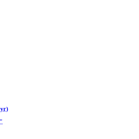
уг)
"