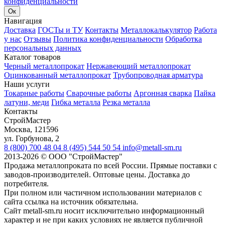
конфиденциальности
Ок
Навигация
Доставка
ГОСТы и ТУ
Контакты
Металлокалькулятор
Работа
у нас
Отзывы
Политика конфиденциальности
Обработка
персональных данных
Каталог товаров
Черный металлопрокат
Нержавеющий металлопрокат
Оцинкованный металлопрокат
Трубопроводная арматура
Наши услуги
Токарные работы
Сварочные работы
Аргонная сварка
Пайка
латуни, меди
Гибка металла
Резка металла
Контакты
СтройМастер
Москва
,
121596
ул. Горбунова, 2
8 (800) 700 48 04
8 (495) 544 50 54
info@metall-sm.ru
2013-2026
©
ООО "СтройМастер"
Продажа металлопроката по всей России. Прямые поставки с
заводов-производителей. Оптовые цены. Доставка до
потребителя.
При полном или частичном использовании материалов с
сайта ссылка на источник обязательна.
Сайт metall-sm.ru носит исключительно информационный
характер и не при каких условиях не является публичной