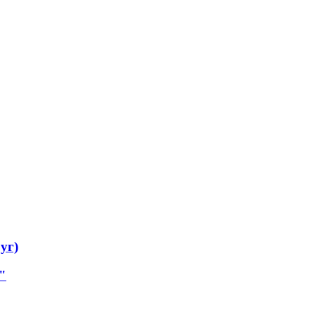
уг)
"