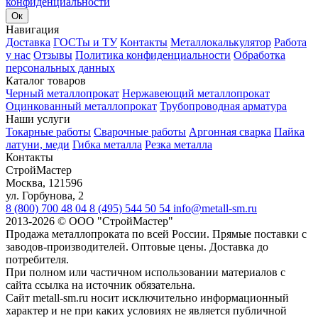
конфиденциальности
Ок
Навигация
Доставка
ГОСТы и ТУ
Контакты
Металлокалькулятор
Работа
у нас
Отзывы
Политика конфиденциальности
Обработка
персональных данных
Каталог товаров
Черный металлопрокат
Нержавеющий металлопрокат
Оцинкованный металлопрокат
Трубопроводная арматура
Наши услуги
Токарные работы
Сварочные работы
Аргонная сварка
Пайка
латуни, меди
Гибка металла
Резка металла
Контакты
СтройМастер
Москва
,
121596
ул. Горбунова, 2
8 (800) 700 48 04
8 (495) 544 50 54
info@metall-sm.ru
2013-2026
©
ООО "СтройМастер"
Продажа металлопроката по всей России. Прямые поставки с
заводов-производителей. Оптовые цены. Доставка до
потребителя.
При полном или частичном использовании материалов с
сайта ссылка на источник обязательна.
Сайт metall-sm.ru носит исключительно информационный
характер и не при каких условиях не является публичной