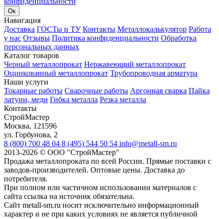
конфиденциальности
Ок
Навигация
Доставка
ГОСТы и ТУ
Контакты
Металлокалькулятор
Работа
у нас
Отзывы
Политика конфиденциальности
Обработка
персональных данных
Каталог товаров
Черный металлопрокат
Нержавеющий металлопрокат
Оцинкованный металлопрокат
Трубопроводная арматура
Наши услуги
Токарные работы
Сварочные работы
Аргонная сварка
Пайка
латуни, меди
Гибка металла
Резка металла
Контакты
СтройМастер
Москва
,
121596
ул. Горбунова, 2
8 (800) 700 48 04
8 (495) 544 50 54
info@metall-sm.ru
2013-2026
©
ООО "СтройМастер"
Продажа металлопроката по всей России. Прямые поставки с
заводов-производителей. Оптовые цены. Доставка до
потребителя.
При полном или частичном использовании материалов с
сайта ссылка на источник обязательна.
Сайт metall-sm.ru носит исключительно информационный
характер и не при каких условиях не является публичной