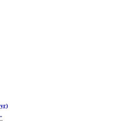
уг)
"