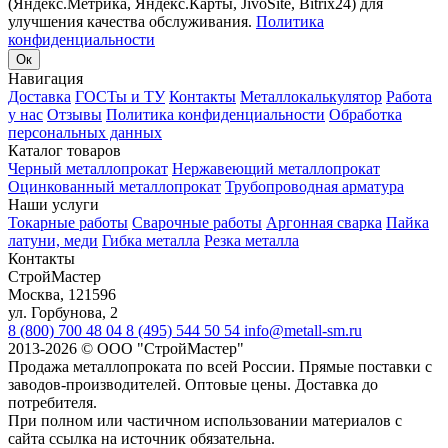
(Яндекс.Метрика, Яндекс.Карты, JivoSite, Bitrix24) для
улучшения качества обслуживания.
Политика
конфиденциальности
Ок
Навигация
Доставка
ГОСТы и ТУ
Контакты
Металлокалькулятор
Работа
у нас
Отзывы
Политика конфиденциальности
Обработка
персональных данных
Каталог товаров
Черный металлопрокат
Нержавеющий металлопрокат
Оцинкованный металлопрокат
Трубопроводная арматура
Наши услуги
Токарные работы
Сварочные работы
Аргонная сварка
Пайка
латуни, меди
Гибка металла
Резка металла
Контакты
СтройМастер
Москва
,
121596
ул. Горбунова, 2
8 (800) 700 48 04
8 (495) 544 50 54
info@metall-sm.ru
2013-2026
©
ООО "СтройМастер"
Продажа металлопроката по всей России. Прямые поставки с
заводов-производителей. Оптовые цены. Доставка до
потребителя.
При полном или частичном использовании материалов с
сайта ссылка на источник обязательна.