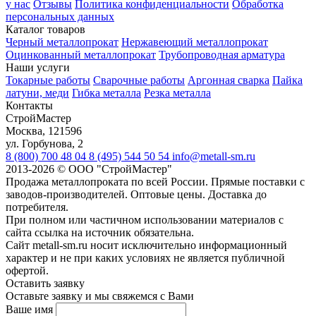
у нас
Отзывы
Политика конфиденциальности
Обработка
персональных данных
Каталог товаров
Черный металлопрокат
Нержавеющий металлопрокат
Оцинкованный металлопрокат
Трубопроводная арматура
Наши услуги
Токарные работы
Сварочные работы
Аргонная сварка
Пайка
латуни, меди
Гибка металла
Резка металла
Контакты
СтройМастер
Москва
,
121596
ул. Горбунова, 2
8 (800) 700 48 04
8 (495) 544 50 54
info@metall-sm.ru
2013-2026
©
ООО "СтройМастер"
Продажа металлопроката по всей России. Прямые поставки с
заводов-производителей. Оптовые цены. Доставка до
потребителя.
При полном или частичном использовании материалов с
сайта ссылка на источник обязательна.
Сайт metall-sm.ru носит исключительно информационный
характер и не при каких условиях не является публичной
офертой.
Оставить заявку
Оставьте заявку и мы свяжемся с Вами
Ваше имя