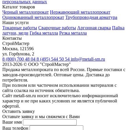
персональных данных
Каталог товаров
Черный металлопрокат
Нержавеющий металлопрокат
Оцинкованный металлопрокат
Трубопроводная арматура
Наши услуги
Токарные работы
Сварочные работы
Аргонная сварка
Пайка
латуни, меди
Гибка металла
Резка металла
Контакты
СтройМастер
Москва
,
121596
ул. Горбунова, 2
8 (800) 700 48 04
8 (495) 544 50 54
info@metall-sm.ru
2013-2026
©
ООО "СтройМастер"
Продажа металлопроката по всей России. Прямые поставки с
заводов-производителей. Оптовые цены. Доставка до
потребителя.
При полном или частичном использовании материалов с
сайта ссылка на источник обязательна.
Сайт metall-sm.ru носит исключительно информационный
характер и не при каких условиях не является публичной
офертой.
Оставить заявку
Оставьте заявку и мы свяжемся с Вами
Ваше имя
Ваш телефон