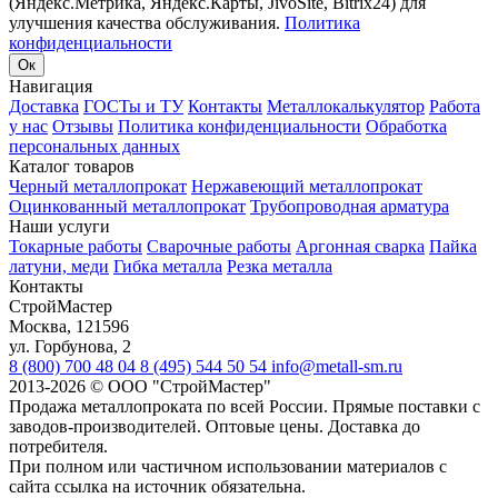
(Яндекс.Метрика, Яндекс.Карты, JivoSite, Bitrix24) для
улучшения качества обслуживания.
Политика
конфиденциальности
Ок
Навигация
Доставка
ГОСТы и ТУ
Контакты
Металлокалькулятор
Работа
у нас
Отзывы
Политика конфиденциальности
Обработка
персональных данных
Каталог товаров
Черный металлопрокат
Нержавеющий металлопрокат
Оцинкованный металлопрокат
Трубопроводная арматура
Наши услуги
Токарные работы
Сварочные работы
Аргонная сварка
Пайка
латуни, меди
Гибка металла
Резка металла
Контакты
СтройМастер
Москва
,
121596
ул. Горбунова, 2
8 (800) 700 48 04
8 (495) 544 50 54
info@metall-sm.ru
2013-2026
©
ООО "СтройМастер"
Продажа металлопроката по всей России. Прямые поставки с
заводов-производителей. Оптовые цены. Доставка до
потребителя.
При полном или частичном использовании материалов с
сайта ссылка на источник обязательна.