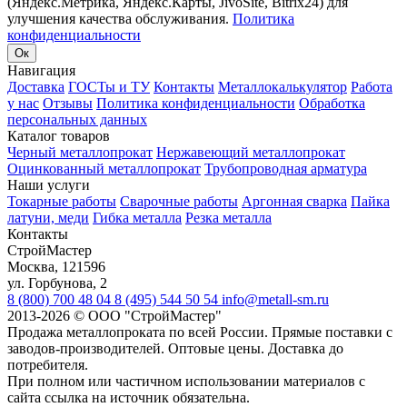
(Яндекс.Метрика, Яндекс.Карты, JivoSite, Bitrix24) для
улучшения качества обслуживания.
Политика
конфиденциальности
Ок
Навигация
Доставка
ГОСТы и ТУ
Контакты
Металлокалькулятор
Работа
у нас
Отзывы
Политика конфиденциальности
Обработка
персональных данных
Каталог товаров
Черный металлопрокат
Нержавеющий металлопрокат
Оцинкованный металлопрокат
Трубопроводная арматура
Наши услуги
Токарные работы
Сварочные работы
Аргонная сварка
Пайка
латуни, меди
Гибка металла
Резка металла
Контакты
СтройМастер
Москва
,
121596
ул. Горбунова, 2
8 (800) 700 48 04
8 (495) 544 50 54
info@metall-sm.ru
2013-2026
©
ООО "СтройМастер"
Продажа металлопроката по всей России. Прямые поставки с
заводов-производителей. Оптовые цены. Доставка до
потребителя.
При полном или частичном использовании материалов с
сайта ссылка на источник обязательна.