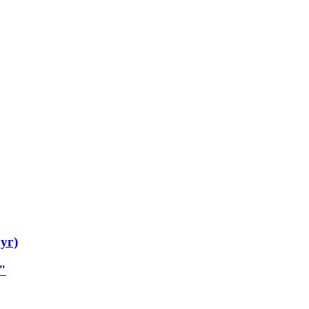
уг)
"