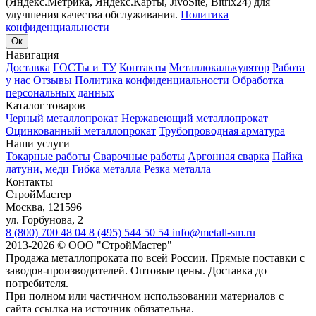
(Яндекс.Метрика, Яндекс.Карты, JivoSite, Bitrix24) для
улучшения качества обслуживания.
Политика
конфиденциальности
Ок
Навигация
Доставка
ГОСТы и ТУ
Контакты
Металлокалькулятор
Работа
у нас
Отзывы
Политика конфиденциальности
Обработка
персональных данных
Каталог товаров
Черный металлопрокат
Нержавеющий металлопрокат
Оцинкованный металлопрокат
Трубопроводная арматура
Наши услуги
Токарные работы
Сварочные работы
Аргонная сварка
Пайка
латуни, меди
Гибка металла
Резка металла
Контакты
СтройМастер
Москва
,
121596
ул. Горбунова, 2
8 (800) 700 48 04
8 (495) 544 50 54
info@metall-sm.ru
2013-2026
©
ООО "СтройМастер"
Продажа металлопроката по всей России. Прямые поставки с
заводов-производителей. Оптовые цены. Доставка до
потребителя.
При полном или частичном использовании материалов с
сайта ссылка на источник обязательна.